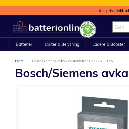
Alle priser inkl. t
Hopp
til
innhold
Batterier
Lykter & Belysning
Ladere & Booster
Hjem
Bosch/Siemens avkalkingstabletter TZ80002 – 3 stk.
Bosch/Siemens avkal
Gå
til
slutten
av
bildegalleri