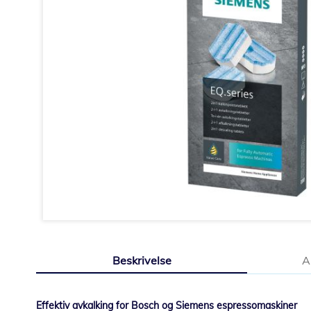
Gå
til
Beskrivelse
A
begynnelsen
av
bildegalleri
Effektiv avkalking for Bosch og Siemens espressomaskiner