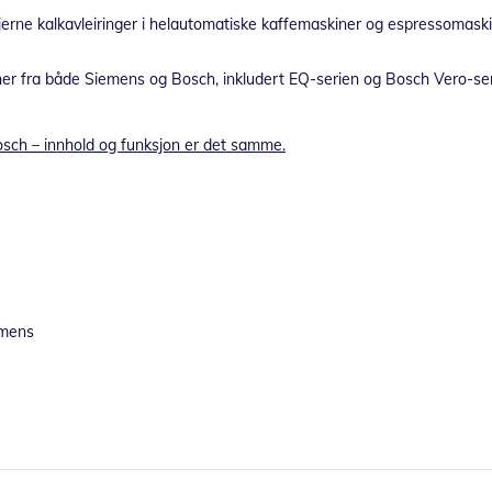
fjerne kalkavleiringer i helautomatiske kaffemaskiner og espressomask
iner fra både Siemens og Bosch, inkludert EQ-serien og Bosch Vero-ser
sch – innhold og funksjon er det samme.
emens