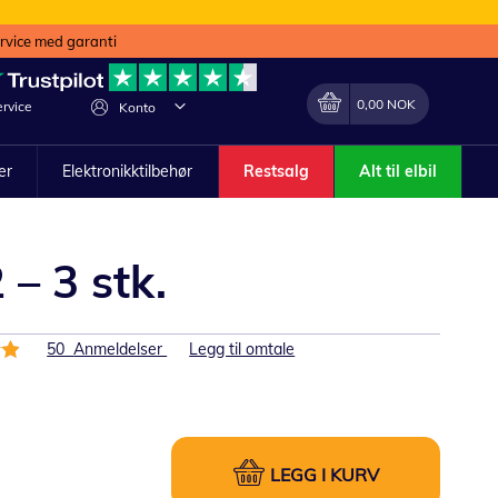
ervice med garanti
Min handlekurv
Endring
0,00 NOK
rvice
Konto
ler
Elektronikktilbehør
Restsalg
Alt til elbil
– 3 stk.
50
Anmeldelser
Legg til omtale
LEGG I KURV