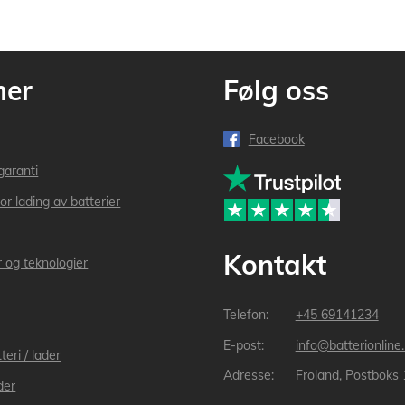
mer
Følg oss
Facebook
garanti
or lading av batterier
Kontakt
r og teknologier
+45 69141234
info@batterionline
teri / lader
Froland, Postboks
der