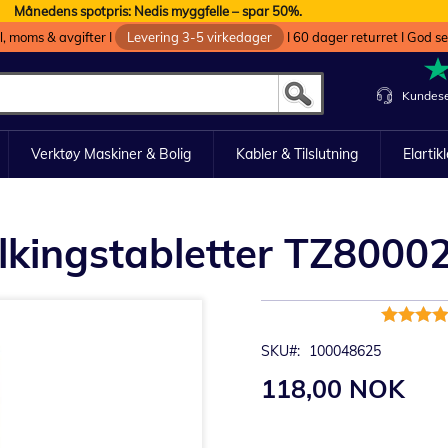
Månedens spotpris: Nedis myggfelle – spar 50%.
oll, moms & avgifter I
Levering 3-5 virkedager
I 60 dager returret I God s
Kundese
Verktøy Maskiner & Bolig
Kabler & Tilslutning
Elartik
kingstabletter TZ80002 
Rating:
99%
SKU
100048625
118,00 NOK