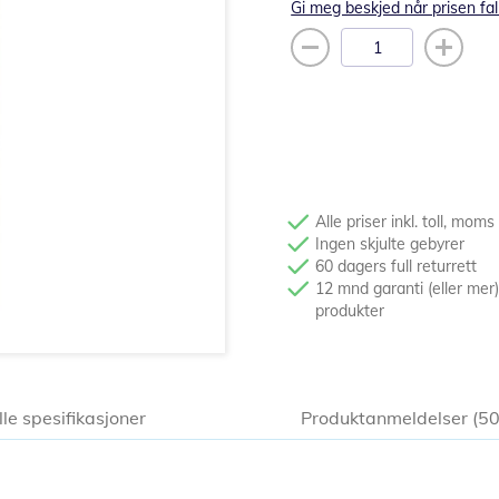
Gi meg beskjed når prisen fal
Alle priser inkl. toll, moms
Ingen skjulte gebyrer
60 dagers full returrett
12 mnd garanti (eller mer)
produkter
lle spesifikasjoner
Produktanmeldelser
5