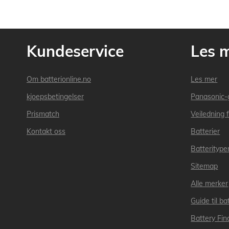
Kundeservice
Les 
Om batterionline.no
Les mer
kjoepsbetingelser
Panasonic-
Prismatch
Veiledning f
Kontakt oss
Batterier
Batteritype
Sitemap
Alle merker
Guide til bat
Battery Fin