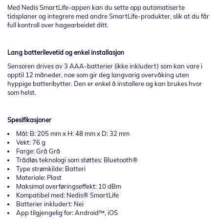
Med Nedis SmartLife-appen kan du sette opp automatiserte
tidsplaner og integrere med andre SmartLife-produkter, slik at du får
full kontroll over hagearbeidet ditt.
Lang batterilevetid og enkel installasjon
Sensoren drives av 3 AAA-batterier (ikke inkludert) som kan vare i
opptil 12 måneder, noe som gir deg langvarig overvåking uten
hyppige batteribytter. Den er enkel å installere og kan brukes hvor
som helst.
Spesifikasjoner
Mål: B: 205 mm x H: 48 mm x D: 32 mm
Vekt: 76 g
Farge: Grå Grå
Trådløs teknologi som støttes: Bluetooth®
Type strømkilde: Batteri
Materiale: Plast
Maksimal overføringseffekt: 10 dBm
Kompatibel med: Nedis® SmartLife
Batterier inkludert: Nei
App tilgjengelig for: Android™, iOS