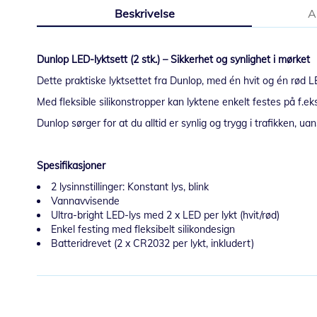
til
Beskrivelse
A
begynnelsen
av
bildegalleri
Dunlop LED-lyktsett (2 stk.) – Sikkerhet og synlighet i mørket
Dette praktiske lyktsettet fra Dunlop, med én hvit og én rød LED
Med fleksible silikonstropper kan lyktene enkelt festes på f.eks
Dunlop sørger for at du alltid er synlig og trygg i trafikken, ua
Spesifikasjoner
2 lysinnstillinger: Konstant lys, blink
Vannavvisende
Ultra-bright LED-lys med 2 x LED per lykt (hvit/rød)
Enkel festing med fleksibelt silikondesign
Batteridrevet (2 x CR2032 per lykt, inkludert)