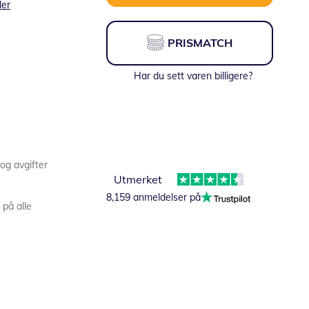
ler
PRISMATCH
Har du sett varen billigere?
%
 og avgifter
Utmerket
Fra:
14,50 NOK
8,159 anmeldelser på
 på alle