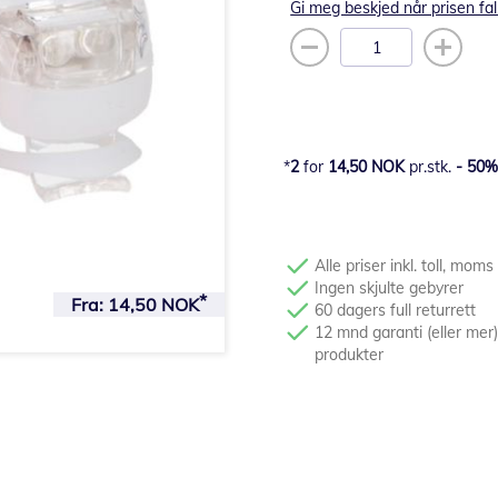
Gi meg beskjed når prisen fal
2
for
14,50 NOK
pr.stk.
-
50
Alle priser inkl. toll, moms
Ingen skjulte gebyrer
Fra:
14,50 NOK
60 dagers full returrett
12 mnd garanti (eller mer)
produkter