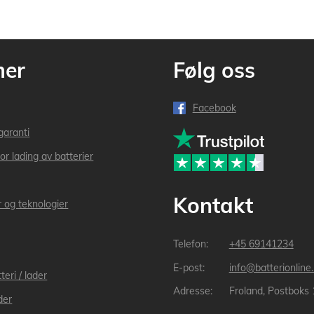
mer
Følg oss
Facebook
garanti
or lading av batterier
Kontakt
r og teknologier
+45 69141234
info@batterionline
teri / lader
Froland, Postboks
der