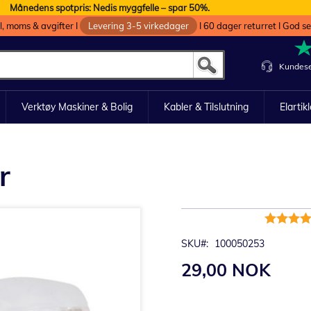
Månedens spotpris: Nedis myggfelle – spar 50%.
oll, moms & avgifter I
Levering 3-5 virkedager
I 60 dager returret I God s
Kundese
Verktøy Maskiner & Bolig
Kabler & Tilslutning
Elartik
r
Rating:
100%
SKU
100050253
29,00 NOK