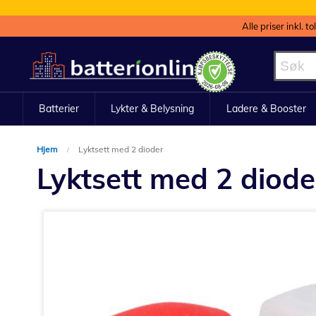
Alle priser inkl. t
Hopp
til
innhold
Batterier
Lykter & Belysning
Ladere & Booster
Hjem
Lyktsett med 2 dioder
Lyktsett med 2 diode
Gå
til
slutten
av
bildegalleri