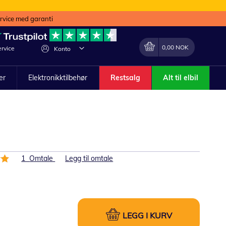
ervice med garanti
Min handlekurv
Endring
0,00 NOK
rvice
Konto
ler
Elektronikktilbehør
Restsalg
Alt til elbil
1
Omtale
Legg til omtale
LEGG I KURV