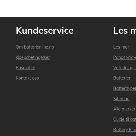
Kundeservice
Les 
Om batterionline.no
Les mer
kjoepsbetingelser
Panasonic-
Prismatch
Veiledning f
Kontakt oss
Batterier
Batteritype
Sitemap
Alle merker
Guide til bat
Battery Fin