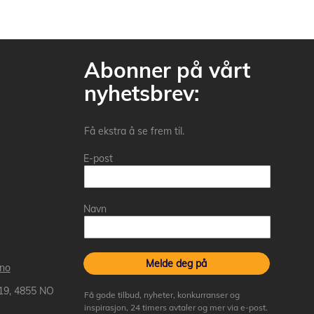
Abonner på vårt
nyhetsbrev:
Få ekstra å se frem til.
E-post
Navn
Melde deg på
.no
 19, 4855 NO
Få gode tilbud, nyheter, konkurranser og
inspirasjon, 24 timers avtaler og mer via e-post.