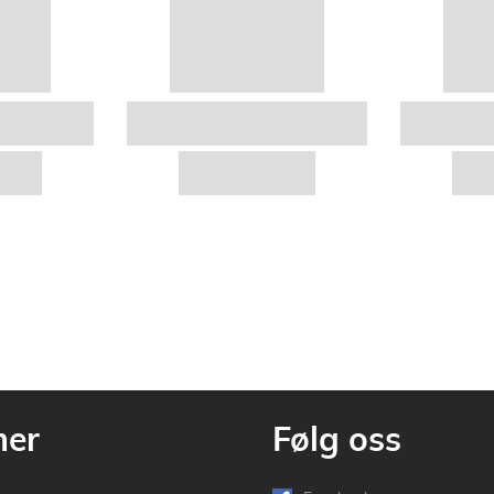
mer
Følg oss