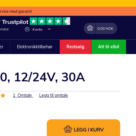
ervice med garanti
Min handlekurv
Endring
0,00 NOK
rvice
Konto
ler
Elektronikktilbehør
Restsalg
Alt til elbil
0, 12/24V, 30A
1
Omtale
Legg til omtale
LEGG I KURV