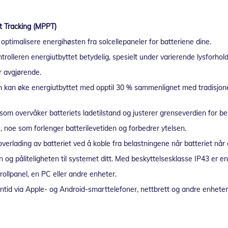
t Tracking (MPPT)
ptimalisere energihøsten fra solcellepaneler for batteriene dine.
rolleren energiutbyttet betydelig, spesielt under varierende lysforhold
er avgjørende.
en kan øke energiutbyttet med opptil 30 % sammenlignet med tradisj
e, som overvåker batteriets ladetilstand og justerer grenseverdien for b
ke, noe som forlenger batterilevetiden og forbedrer ytelsen.
erlading av batteriet ved å koble fra belastningene når batteriet når 
og påliteligheten til systemet ditt. Med beskyttelsesklasse IP43 er enh
rollpanel, en PC eller andre enheter.
nntid via Apple- og Android-smarttelefoner, nettbrett og andre enhet