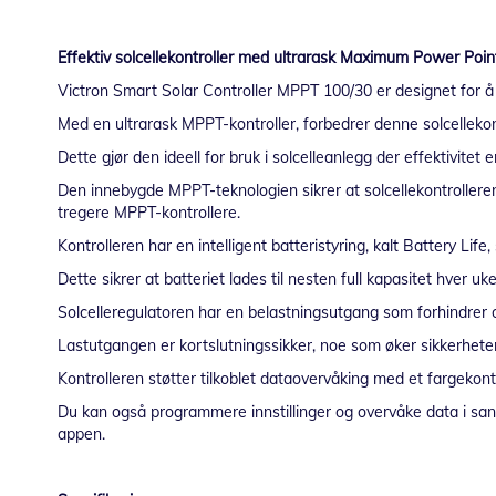
Effektiv solcellekontroller med ultrarask Maximum Power Poin
Victron Smart Solar Controller MPPT 100/30 er designet for å o
Med en ultrarask MPPT-kontroller, forbedrer denne solcellekont
Dette gjør den ideell for bruk i solcelleanlegg der effektivitet 
Den innebygde MPPT-teknologien sikrer at solcellekontroller
tregere MPPT-kontrollere.
Kontrolleren har en intelligent batteristyring, kalt Battery Lif
Dette sikrer at batteriet lades til nesten full kapasitet hver u
Solcelleregulatoren har en belastningsutgang som forhindrer ov
Lastutgangen er kortslutningssikker, noe som øker sikkerheten 
Kontrolleren støtter tilkoblet dataovervåking med et fargekont
Du kan også programmere innstillinger og overvåke data i sa
appen.