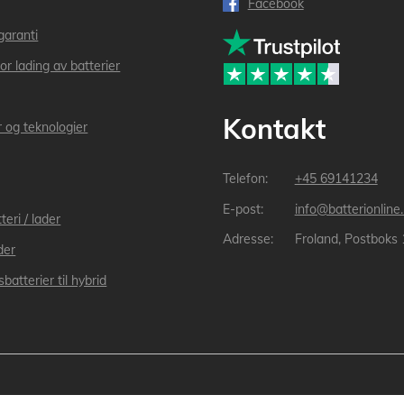
Facebook
garanti
or lading av batterier
Kontakt
r og teknologier
+45 69141234
info@batterionline
teri / lader
Froland, Postboks
der
batterier til hybrid