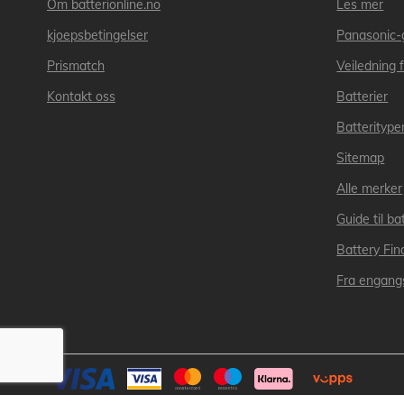
Om batterionline.no
Les mer
kjoepsbetingelser
Panasonic-
Prismatch
Veiledning f
Kontakt oss
Batterier
Batteritype
Sitemap
Alle merker
Guide til bat
Battery Fin
Fra engangs