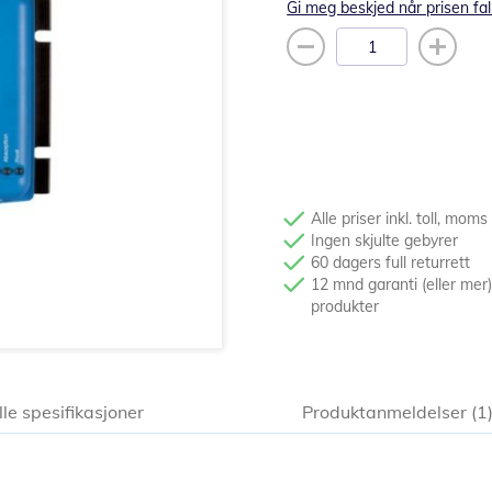
Gi meg beskjed når prisen fal
Alle priser inkl. toll, moms
Ingen skjulte gebyrer
60 dagers full returrett
12 mnd garanti (eller mer)
produkter
lle spesifikasjoner
Produktanmeldelser
1