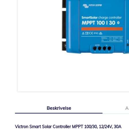
Gå
til
Beskrivelse
A
begynnelsen
av
bildegalleri
Victron Smart Solar Controller MPPT 100/30, 12/24V, 30A