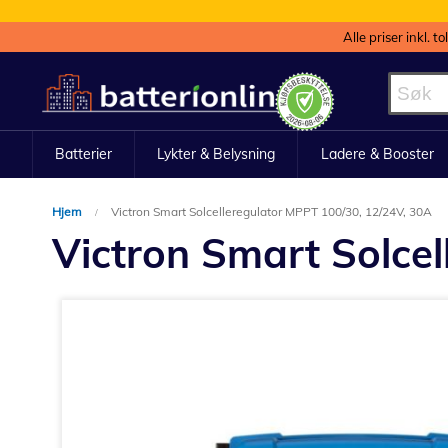
Alle priser inkl. t
Hopp
til
innhold
Batterier
Lykter & Belysning
Ladere & Booster
Hjem
Victron Smart Solcelleregulator MPPT 100/30, 12/24V, 30A
Victron Smart Solce
Gå
til
slutten
av
bildegalleri