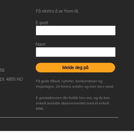
Få ekstra å se frem til.
E-post
Navn
Melde deg på
.no
 19, 4855 NO
Få gode tilbud, nyheter, konkurranser og
inspirasjon, 24 timers avtaler og mer via e-post.
E-postadressen din forblir hos oss, og du kan
enkelt avslutte abonnementet med et enkelt
klikk.