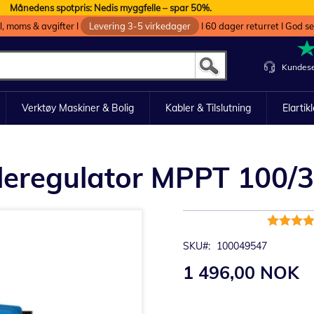
Månedens spotpris: Nedis myggfelle – spar 50%.
oll, moms & avgifter I
Levering 3-5 virkedager
I 60 dager returret I God s
Kundese
Verktøy Maskiner & Bolig
Kabler & Tilslutning
Elartik
lleregulator MPPT 100/3
Rating:
100%
SKU
100049547
1 496,00 NOK